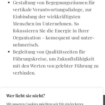
Gestaltung von Begegnungs­räumen für
vertikale Ver­ant­wor­tungs­­dia­loge, zur
Ein­bindung der wirk­­kräftigsten
Menschen im Unter­nehmen. So
fokussieren Sie die Ener­gie in Ihrer
Organi­sation – kon­se­­quent und unter­­­
nehmerisch.
Begleitung von Quali­täts­­zeiten für
Führungs­kreise, um Zu­kunfts­­­­fähigkeit
mit den Werten von gelebter Führung zu
ver­binden.
Wer liebt sie nicht?
Mit unseren Cookies möchten wir Dir ein leckeres