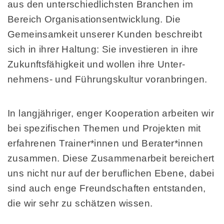
aus den unterschiedlichsten Branchen im
Bereich Orga­ni­sations­entwick­lung. Die
Gemein­sam­keit unserer Kun­den be­schreibt
sich in ihrer Hal­tung: Sie inves­tieren in ihre
Zukunfts­fähig­keit und wollen ihre Unter­
nehmens- und Führungs­kultur voran­bringen.
In langjähriger, enger Kooperation arbei­ten wir
bei spezi­fischen Themen und Pro­jekten mit
er­fahre­nen Trainer*innen und Be­rater*innen
zu­sammen. Diese Zu­sammen­arbeit be­reichert
uns nicht nur auf der beruf­lichen Ebe­ne, dabei
sind auch enge Freund­schaf­ten ent­standen,
die wir sehr zu schätzen wissen.