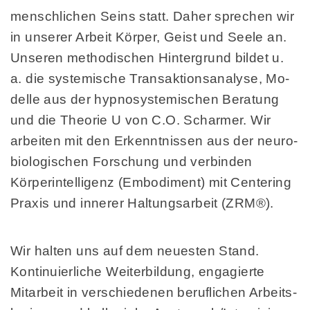
mensch­lichen Seins statt. Daher sprechen wir
in unserer Arbeit Körper, Geist und Seele an.
Unseren metho­dischen Hinter­grund bildet u.
a. die systemi­sche Trans­aktions­anal­yse, Mo­
delle aus der hypno­sys­temi­schen Be­ra­tung
und die Theorie U von C.O. Scharmer. Wir
arbeiten mit den Erkenntnissen aus der neuro­
bio­logischen Forschung und verbinden
Körper­intelligenz (Embodiment) mit Centering
Praxis und innerer Haltungs­arbeit (ZRM®).
Wir halten uns auf dem neuesten Stand.
Kontinu­ierliche Weiter­bildung, engagierte
Mitar­beit in verschie­denen beruf­lichen Arbeits­